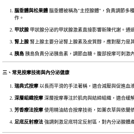
腦垂體與松果體
腦垂體被稱為"主控腺體"，負責調節多
作。
甲狀腺
甲狀腺分泌的甲狀腺激素直接影響新陳代謝。通
腎上腺
腎上腺主要分泌腎上腺素及皮質醇，應對壓力是
胰島
胰島負責分泌胰島素，調節血糖。腹部按摩可刺激
三、常見按摩技術與內分泌健康
瑞典式按摩
以長而平滑的手法著稱，適合減壓與促進血
深層組織按摩
深層按摩專注於肌肉與結締組織，適合緩
芳香療法按摩
使用精油結合按摩技術，如薰衣草與依蘭
足底反射療法
強調刺激足底特定反射區，對內分泌腺體產