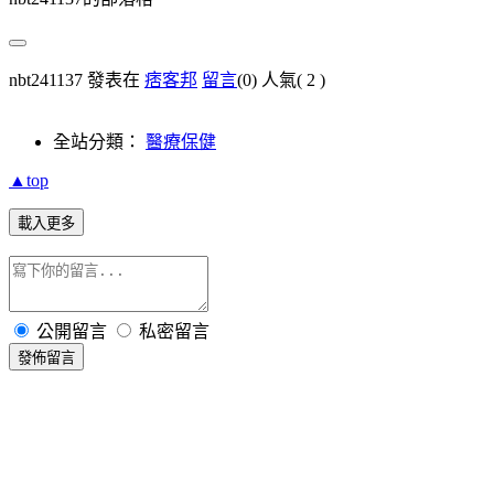
nbt241137 發表在
痞客邦
留言
(0)
人氣(
2
)
全站分類：
醫療保健
▲top
載入更多
公開留言
私密留言
發佈留言